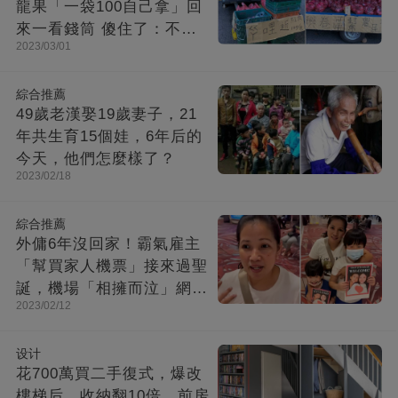
龍果「一袋100自己拿」回
來一看錢筒 傻住了：不愧
2023/03/01
是臺灣
綜合推薦
49歲老漢娶19歲妻子，21
年共生育15個娃，6年后的
今天，他們怎麼樣了？
2023/02/18
綜合推薦
外傭6年沒回家！霸氣雇主
「幫買家人機票」接來過聖
誕，機場「相擁而泣」網感
2023/02/12
動：人間處處有溫情
设计
花700萬買二手復式，爆改
樓梯后，收納翻10倍，前房