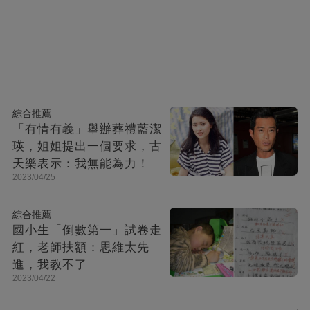
綜合推薦
「有情有義」舉辦葬禮藍潔
瑛，姐姐提出一個要求，古
天樂表示：我無能為力！
2023/04/25
綜合推薦
國小生「倒數第一」試卷走
紅，老師扶額：思維太先
進，我教不了
2023/04/22