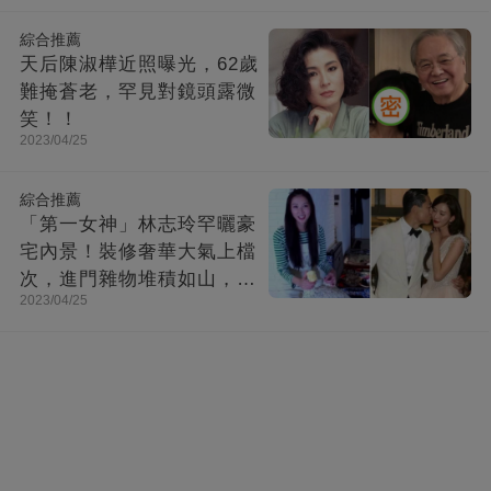
綜合推薦
天后陳淑樺近照曝光，62歲
難掩蒼老，罕見對鏡頭露微
笑！！
2023/04/25
綜合推薦
「第一女神」林志玲罕曬豪
宅內景！裝修奢華大氣上檔
次，進門雜物堆積如山，洗
2023/04/25
漱台太接地氣