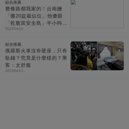
綜合推薦
整條路都我家的！台南嬤
「搬20盆栽佔位」他傻眼
「乾脆當安全島」半小時後
2023/04/19
「馬上自食惡果」網友讚翻
綜合推薦
俄羅斯火車沒有硬座，只有
臥鋪？究竟是什麼樣的？乘
客：太舒服
2023/04/13