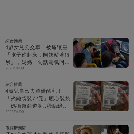
綜合推薦
4歲女兒公交車上被逼讓座
「孩子你起來，阿姨站著很
累」，媽媽一句話霸氣回
2023/04/09
懟！乘客：干得漂亮
綜合推薦
4歲兒自己去買優酪乳！
「夾鏈袋裝72元」暖心裝袋
媽衝超商道謝..秒臉綠：
2023/04/09
下次不用你買了
俄羅斯新聞