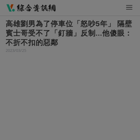
高雄劉男為了停車位「怒吵5年」 隔壁
賓士哥受不了「釘牆」反制...他傻眼：
不折不扣的惡鄰
2023/03/25