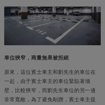
車位狹窄，商量無果被拒絕
原來，這位賓士車主和劉先生的車位在
一起，由于賓士車主的車位緊貼著墻
壁，比較狹窄，而劉先生車位的另一邊
非常寬敞，為了避免剮蹭，賓士車主提