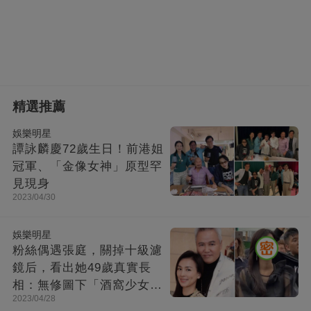
精選推薦
娛樂明星
譚詠麟慶72歲生日！前港姐
冠軍、「金像女神」原型罕
見現身
2023/04/30
娛樂明星
粉絲偶遇張庭，關掉十級濾
鏡后，看出她49歲真實長
相：無修圖下「酒窩少女」
2023/04/28
人設不再