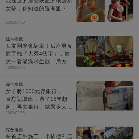
我知道的那些妖艷的俄羅斯
女孩，你知道的還有誰？
2023/04/03
綜合推薦
女友剛學會騎車！后座男反
握手機「大秀4個字」，放
大一看滿滿求生欲，后方來
2023/03/25
車笑噴：是在求救吧！
綜合推薦
女子將1000元存銀行，一
直忘記取出，過了15年想
起，再去銀行，結果令人大
2023/03/06
吃一驚
綜合推薦
爸爸店外施工，小孩便利店