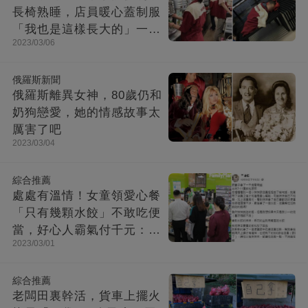
長椅熟睡，店員暖心蓋制服
「我也是這樣長大的」一張
2023/03/06
圖感動上萬網友：酸了鼻子
俄羅斯新聞
俄羅斯離異女神，80歲仍和
奶狗戀愛，她的情感故事太
厲害了吧
2023/03/04
綜合推薦
處處有溫情！女童領愛心餐
「只有幾顆水餃」不敢吃便
當，好心人霸氣付千元：以
2023/03/01
後不夠call我來補
綜合推薦
老闆田裏幹活，貨車上擺火