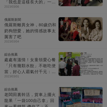
「我也是這樣長大的」一張
2023/03/06
圖感動上萬網友：酸了鼻子
俄羅斯新聞
俄羅斯離異女神，80歲仍和
奶狗戀愛，她的情感故事太
厲害了吧
2023/03/04
綜合推薦
處處有溫情！女童領愛心餐
「只有幾顆水餃」不敢吃便
當，好心人霸氣付千元：以
2023/03/01
後不夠call我來補
綜合推薦
老闆田裏幹活，貨車上擺火
龍果「一袋100自己拿」回
來一看錢筒 傻住了：不愧