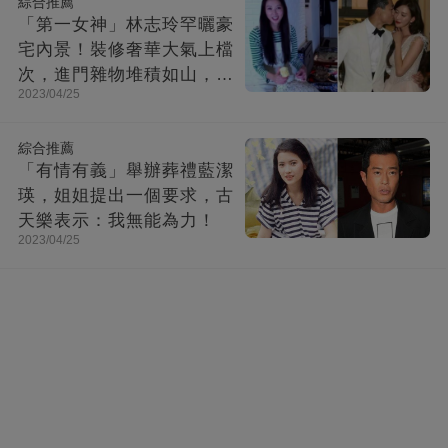
綜合推薦
「第一女神」林志玲罕曬豪
宅內景！裝修奢華大氣上檔
次，進門雜物堆積如山，洗
2023/04/25
漱台太接地氣
綜合推薦
「有情有義」舉辦葬禮藍潔
瑛，姐姐提出一個要求，古
天樂表示：我無能為力！
2023/04/25