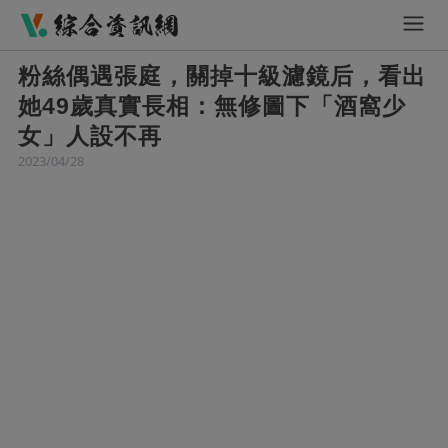
粉絲偶遇張庭，關掉十級濾鏡后，看出
她49歲真實長相：無修圖下「酒窩少
女」人設不再
2023/04/28