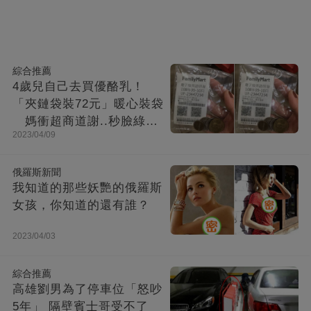
綜合推薦
4歲兒自己去買優酪乳！
「夾鏈袋裝72元」暖心裝袋
媽衝超商道謝..秒臉綠：
2023/04/09
下次不用你買了
俄羅斯新聞
我知道的那些妖艷的俄羅斯
女孩，你知道的還有誰？
2023/04/03
綜合推薦
高雄劉男為了停車位「怒吵
5年」 隔壁賓士哥受不了