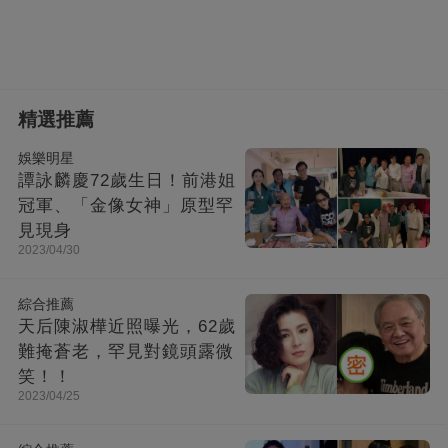
精選推薦
娛樂明星
譚詠麟慶72歲生日！前港姐
冠軍、「金像女神」原型罕
見現身
2023/04/30
綜合推薦
天后陳淑樺近照曝光，62歲
難掩蒼老，罕見對鏡頭露微
笑！！
2023/04/25