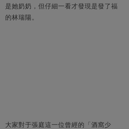
是她奶奶，但仔細一看才發現是發了福
的林瑞陽。
大家對于張庭這一位曾經的「酒窩少