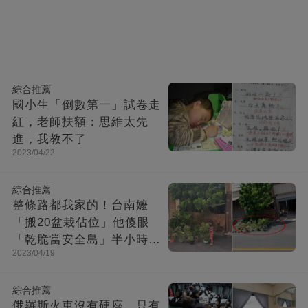
綜合推薦
國小生「倒數第一」試卷走
紅，老師扶額：思維太先
進，我教不了
2023/04/22
綜合推薦
整條路都我家的！台南嬤
「搬20盆栽佔位」他傻眼
「乾脆當安全島」半小時後
2023/04/19
「馬上自食惡果」網友讚翻
綜合推薦
俄羅斯火車沒有硬座，只有