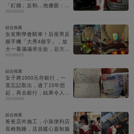
「釘牆」反制...他傻眼：不
2023/03/25
折不扣的惡鄰
綜合推薦
女友剛學會騎車！后座男反
握手機「大秀4個字」，放
大一看滿滿求生欲，后方來
2023/03/25
車笑噴：是在求救吧！
綜合推薦
女子將1000元存銀行，一
直忘記取出，過了15年想
起，再去銀行，結果令人大
2023/03/06
吃一驚
綜合推薦
爸爸店外施工，小孩便利店
長椅熟睡，店員暖心蓋制服