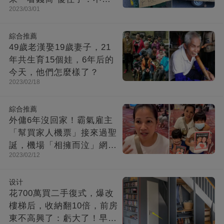
2023/03/01
是臺灣
綜合推薦
49歲老漢娶19歲妻子，21
年共生育15個娃，6年后的
今天，他們怎麼樣了？
2023/02/18
綜合推薦
外傭6年沒回家！霸氣雇主
「幫買家人機票」接來過聖
誕，機場「相擁而泣」網感
2023/02/12
動：人間處處有溫情
设计
花700萬買二手復式，爆改
樓梯后，收納翻10倍，前房
東不高興了：虧大了！早知