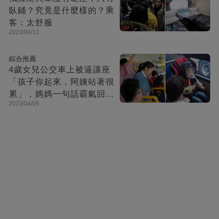
臥鋪？究竟是什麼樣的？乘
客：太舒服
2023/04/13
綜合推薦
4歲女兒公交車上被逼讓座
「孩子你起來，阿姨站著很
累」，媽媽一句話霸氣回
2023/04/09
懟！乘客：干得漂亮